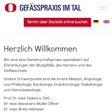
Direkt zum Inhalt
Toggl
navig
Termin über Doctolib online buchen
Herzlich Willkommen
Wir sind eine Gemeinschaftspraxis spezialisiert auf
Erkrankungen der Blutgefäße, des Herzens und des
Stoffwechsels.
Unsere Schwerpunkte sind die Innere Medizin, Angiologie
und Phlebologie, Kardiologie, Endokrinologie, Diabetologie
und Hämostaseologie.
Prof. Dr. med. Federico Tatò
Dr. med. Alexandra Müller-Öffner
Dr. med. Britta Heilmeier