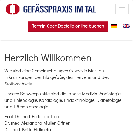
Direkt zum Inhalt
Toggl
navig
Termin über Doctolib online buchen
Herzlich Willkommen
Wir sind eine Gemeinschaftspraxis spezialisiert auf
Erkrankungen der Blutgefäße, des Herzens und des
Stoffwechsels.
Unsere Schwerpunkte sind die Innere Medizin, Angiologie
und Phlebologie, Kardiologie, Endokrinologie, Diabetologie
und Hämostaseologie.
Prof. Dr. med. Federico Tatò
Dr. med. Alexandra Müller-Öffner
Dr. med. Britta Heilmeier